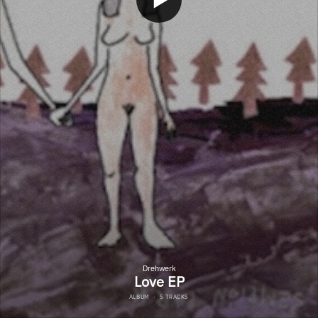
Drehwerk
Love EP
ALBUM
·
5 TRACKS